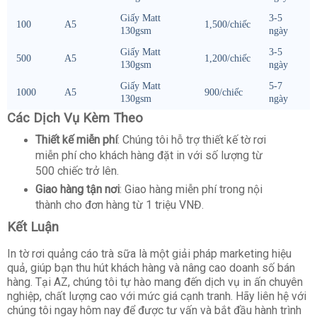
Giấy Matt
3-5
100
A5
1,500/chiếc
130gsm
ngày
Giấy Matt
3-5
500
A5
1,200/chiếc
130gsm
ngày
Giấy Matt
5-7
1000
A5
900/chiếc
130gsm
ngày
Các Dịch Vụ Kèm Theo
Thiết kế miễn phí
: Chúng tôi hỗ trợ thiết kế tờ rơi
miễn phí cho khách hàng đặt in với số lượng từ
500 chiếc trở lên.
Giao hàng tận nơi
: Giao hàng miễn phí trong nội
thành cho đơn hàng từ 1 triệu VNĐ.
Kết Luận
In tờ rơi quảng cáo trà sữa là một giải pháp marketing hiệu
quả, giúp bạn thu hút khách hàng và nâng cao doanh số bán
hàng. Tại AZ, chúng tôi tự hào mang đến dịch vụ in ấn chuyên
nghiệp, chất lượng cao với mức giá cạnh tranh. Hãy liên hệ với
chúng tôi ngay hôm nay để được tư vấn và bắt đầu hành trình