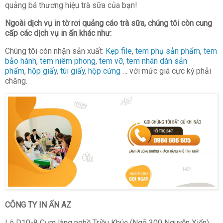
quảng bá thương hiệu trà sữa của bạn!
Ngoài dịch vụ in tờ rơi quảng cáo trà sữa, chúng tôi còn cung
cấp các dịch vụ in ấn khác như:
Chúng tôi còn nhận sản xuất:
Kẹp file
,
tem phụ sản phẩm
,
tem
bảo hành
,
tem niêm phong
,
tem vỡ
,
tem nhãn dán sản
phẩm
,
hộp giấy
,
túi giấy
,
hộp cứng
… với mức giá cực kỳ phải
chăng.
CÔNG TY IN ẤN AZ
Lô D10-8 Cụm làng nghề Triều Khúc (Ngõ 300 Nguyễn Xiển),