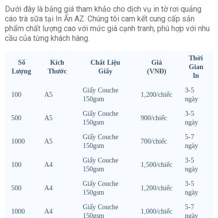
Dưới đây là bảng giá tham khảo cho dịch vụ in tờ rơi quảng
cáo trà sữa tại In Ấn AZ. Chúng tôi cam kết cung cấp sản
phẩm chất lượng cao với mức giá cạnh tranh, phù hợp với nhu
cầu của từng khách hàng.
Thời
Số
Kích
Chất Liệu
Giá
Gian
Lượng
Thước
Giấy
(VNĐ)
In
Giấy Couche
3-5
100
A5
1,200/chiếc
150gsm
ngày
Giấy Couche
3-5
500
A5
900/chiếc
150gsm
ngày
Giấy Couche
5-7
1000
A5
700/chiếc
150gsm
ngày
Giấy Couche
3-5
100
A4
1,500/chiếc
150gsm
ngày
Giấy Couche
3-5
500
A4
1,200/chiếc
150gsm
ngày
Giấy Couche
5-7
1000
A4
1,000/chiếc
150gsm
ngày