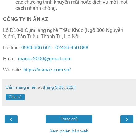
các chương trình khuyến mãi hoặc dịch vụ mới một
cách nhanh chóng.
CÔNG TY IN ẤN AZ
Lô D10-8 Cụm làng nghề Triều Khúc (Ngõ 300 Nguyễn
Xiển), Tân Triều, Thanh Trì, Hà Nội
Hotline:
0984.606.605
-
02436.950.888
Email:
inanaz2000@gmail.com
Website:
https://inanaz.com.vn/
Cẩm nang in ấn
at
tháng 9 05, 2024
Chia sẻ
‹
›
Trang chủ
Xem phiên bản web